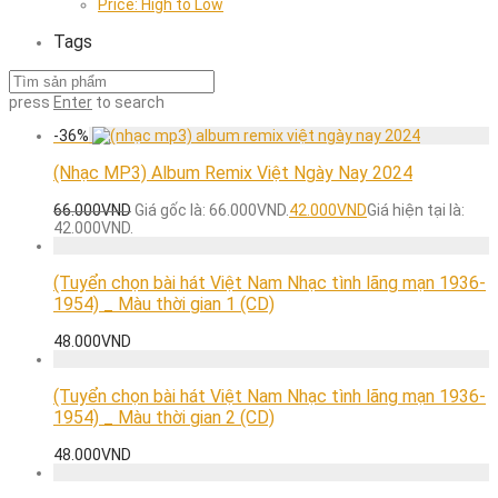
Price: High to Low
Tags
press
Enter
to search
-
36
%
(Nhạc MP3) Album Remix Việt Ngày Nay 2024
66.000
VND
Giá gốc là: 66.000VND.
42.000
VND
Giá hiện tại là:
42.000VND.
(Tuyển chọn bài hát Việt Nam Nhạc tình lãng mạn 1936-
1954) _ Màu thời gian 1 (CD)
48.000
VND
(Tuyển chọn bài hát Việt Nam Nhạc tình lãng mạn 1936-
1954) _ Màu thời gian 2 (CD)
48.000
VND