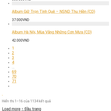
Album Giữ Trọn Tình Quê – NSND Thu Hiền (CD)
37.000
VND
Album Hà Nội, Mùa Vắng Những Cơn Mưa (CD)
42.000
VND
1
2
3
4
…
69
70
71
Hiển thị 1–16 của 1134 kết quả
Load more
↑ Đầu trang