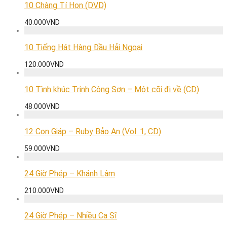
10 Chàng Tí Hon (DVD)
40.000
VND
10 Tiếng Hát Hàng Đầu Hải Ngoại
120.000
VND
10 Tình khúc Trịnh Công Sơn – Một cõi đi về (CD)
48.000
VND
12 Con Giáp – Ruby Bảo An (Vol. 1, CD)
59.000
VND
24 Giờ Phép – Khánh Lâm
210.000
VND
24 Giờ Phép – Nhiều Ca Sĩ