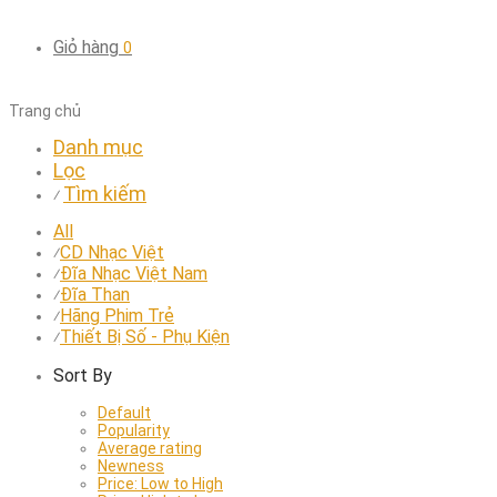
Giỏ hàng
0
Trang chủ
Danh mục
Lọc
Tìm kiếm
⁄
All
CD Nhạc Việt
⁄
Đĩa Nhạc Việt Nam
⁄
Đĩa Than
⁄
Hãng Phim Trẻ
⁄
Thiết Bị Số - Phụ Kiện
⁄
Sort By
Default
Popularity
Average rating
Newness
Price: Low to High